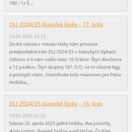
180 : 1x Š....
DLJ 2024/25 klasické šípky - 17. kolo
13.05.2025 23:12
Druhá sobota v mesiaci lásky nám priniesla
predposledné kolo DLJ 2024/25 v klasických šípkach.
Celkovo si k nám našlo cestu 16 hráčov. Štyri dievčence
a 12 junákov. Štyri skupiny 501 D.O. na tri víťazné legy
a postúpili všetci. Osemfinále bolo maximom pre Petra
Hrdličku,...
DLJ 2024/25 klasické šípky - 16. kolo
13.05.2025 21:22
Sobota 26. apríla 2025 jedná hráčka, dve juniorky,
dvaja juniori, dvanásť hráčov a päť terčov. Čo Vám