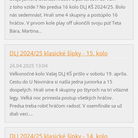
z toho vzíde ? No predsa 16 kolo DLJ KŠ 2024/25. Bolo
nás sedemnásť. Hrali sme 4 skupiny a postúpilo 16
hráčov. V prvom kole play off ukončili svoju púť Teta
Bára, Martina...
DLJ 2024/25 klasické šípky - 15. kolo
26.04.2025 13:04
Veľkonočné kolo Vašej DLJ KŠ prišlo v sobotu 19. apríla.
Cestu do U Novinára si našla jedna juniorka a 15
dospelých. Hrali sme 4 skupiny po štyroch na tri víťazné
legy. Veľká noc priniesla postup všetkých hráčov.
Predsa treba robiť hráčom radosť. V osemfinále sa už
diali veci....
DLJ 2024/25 klasické šípky - 14. kolo