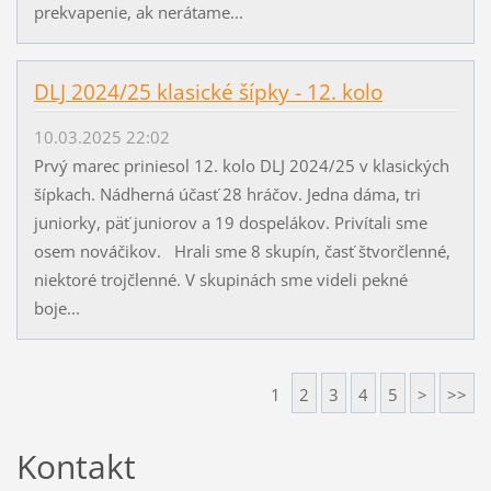
prekvapenie, ak nerátame...
DLJ 2024/25 klasické šípky - 12. kolo
10.03.2025 22:02
Prvý marec priniesol 12. kolo DLJ 2024/25 v klasických
šípkach. Nádherná účasť 28 hráčov. Jedna dáma, tri
juniorky, päť juniorov a 19 dospelákov. Privítali sme
osem nováčikov. Hrali sme 8 skupín, časť štvorčlenné,
niektoré trojčlenné. V skupinách sme videli pekné
boje...
1
2
3
4
5
>
>>
Kontakt